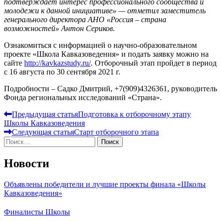
подтверждает интерес профессионального сообщества и
молодежи к данной инициативе» — отметил заместитель
генерального директора АНО «Россия – страна
возможностей» Антон Сериков.
Ознакомиться с информацией о научно-образовательном
проекте «Школа Кавказоведения» и подать заявку можно на
сайте
http://kavkazstudy.ru/
. Отборочный этап пройдет в период
с 16 августа по 30 сентября 2021 г.
Подробности – Садко Дмитрий, +7(909)4326361, руководитель
Фонда региональных исследований «Страна».
Навигация
Предыдущая статья
Подготовка к отборочному этапу
Школы Кавказоведения
по
Следующая статья
Старт отборочного этапа
записям
Найти:
Новости
Объявлены победители и лучшие проекты финала «Школы
Кавказоведения»
Финалисты Школы