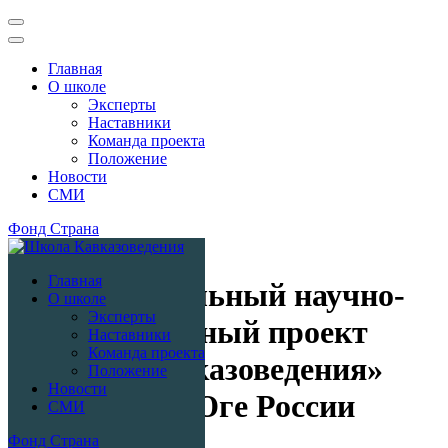
Главная
О школе
Эксперты
Наставники
Команда проекта
Положение
Новости
СМИ
Фонд Страна
Перейти
Новости
к
Школа Кавказоведения
Главная
содержимому
Межрегиональный научно-
О школе
(нажмите
Эксперты
Enter)
образовательный проект
Наставники
Команда проекта
«Школа Кавказоведения»
Положение
Новости
стартует на Юге России
СМИ
Фонд Страна